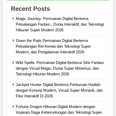
Recent Posts
Magic Journey: Permainan Digital Bertema
Petualangan Fantasi , Dunia Interaktif, dan Teknologi
Hiburan Super Modern 2026
Down the Rails Permainan Digital Bertema
Petualangan Rel Kereta dan Teknologi Super
Modern, dan Pengalaman Interaktif 2026
Wild Spells: Permainan Digital Bertema Sihir Fantasi
dengan Visual Magis, Dunia Super Misterius, dan
Teknologi Hiburan Modern 2026
Jackpot Hunter Digital Bertema Perburuan Hadiah
dengan Konsep Modern, Visual Super Menarik, dan
Fitur Interaktif Di 2026
Fortune Dragon Hiburan Digital Modern dengan
Inspirasi Naga Keberuntungan dan Teknologi Super