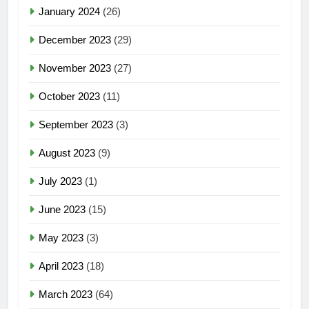
January 2024
(26)
December 2023
(29)
November 2023
(27)
October 2023
(11)
September 2023
(3)
August 2023
(9)
July 2023
(1)
June 2023
(15)
May 2023
(3)
April 2023
(18)
March 2023
(64)