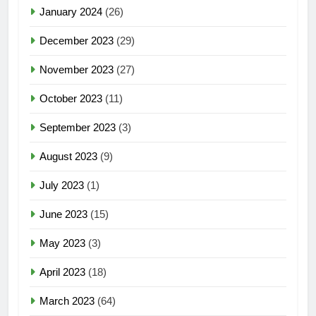
January 2024
(26)
December 2023
(29)
November 2023
(27)
October 2023
(11)
September 2023
(3)
August 2023
(9)
July 2023
(1)
June 2023
(15)
May 2023
(3)
April 2023
(18)
March 2023
(64)