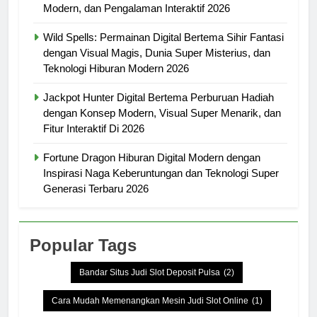
Modern, dan Pengalaman Interaktif 2026
Wild Spells: Permainan Digital Bertema Sihir Fantasi
dengan Visual Magis, Dunia Super Misterius, dan
Teknologi Hiburan Modern 2026
Jackpot Hunter Digital Bertema Perburuan Hadiah
dengan Konsep Modern, Visual Super Menarik, dan
Fitur Interaktif Di 2026
Fortune Dragon Hiburan Digital Modern dengan
Inspirasi Naga Keberuntungan dan Teknologi Super
Generasi Terbaru 2026
Popular Tags
Bandar Situs Judi Slot Deposit Pulsa
(2)
Cara Mudah Memenangkan Mesin Judi Slot Online
(1)