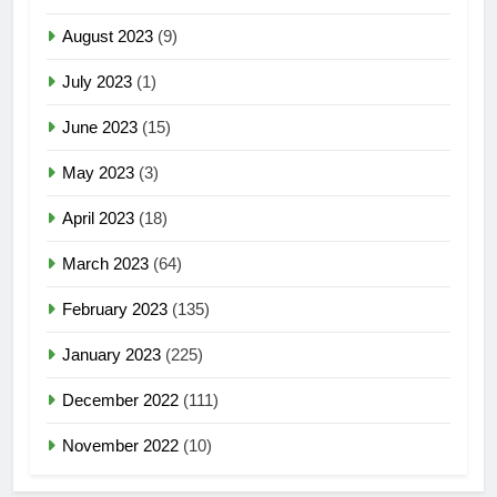
August 2023
(9)
July 2023
(1)
June 2023
(15)
May 2023
(3)
April 2023
(18)
March 2023
(64)
February 2023
(135)
January 2023
(225)
December 2022
(111)
November 2022
(10)