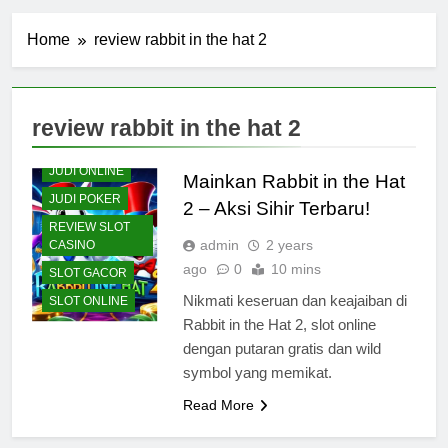
Home
review rabbit in the hat 2
review rabbit in the hat 2
BONUS SLOT
CASINO
JUDI ONLINE
Mainkan Rabbit in the Hat
JUDI POKER
2 – Aksi Sihir Terbaru!
REVIEW SLOT
admin
2 years
CASINO
ago
0
10 mins
SLOT GACOR
Nikmati keseruan dan keajaiban di
SLOT ONLINE
Rabbit in the Hat 2, slot online
dengan putaran gratis dan wild
symbol yang memikat.
Read More