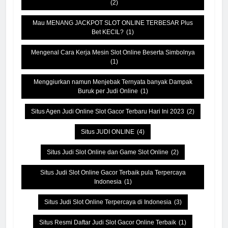
(2)
Mau MENANG JACKPOT SLOT ONLINE TERBESAR Plus
Bet KECIL?
(1)
Mengenal Cara Kerja Mesin Slot Online Beserta Simbolnya
(1)
Menggiurkan namun Menjebak Ternyata banyak Dampak
Buruk per Judi Online
(1)
Situs Agen Judi Online Slot Gacor Terbaru Hari Ini 2023
(2)
Situs JUDI ONLINE
(4)
Situs Judi Slot Online dan Game Slot Online
(2)
Situs Judi Slot Online Gacor Terbaik pula Terpercaya
Indonesia
(1)
Situs Judi Slot Online Terpercaya di Indonesia
(3)
Situs Resmi Daftar Judi Slot Gacor Online Terbaik
(1)