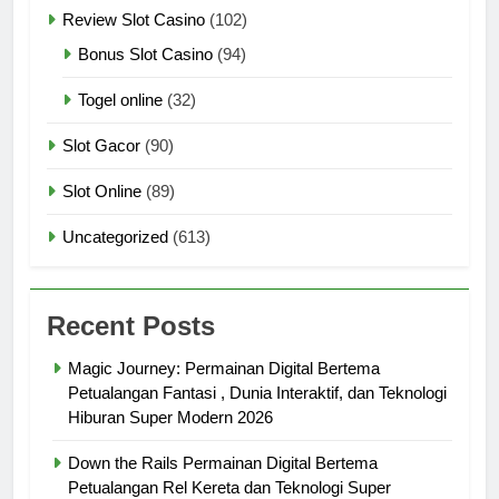
Review Slot Casino
(102)
Bonus Slot Casino
(94)
Togel online
(32)
Slot Gacor
(90)
Slot Online
(89)
Uncategorized
(613)
Recent Posts
Magic Journey: Permainan Digital Bertema
Petualangan Fantasi , Dunia Interaktif, dan Teknologi
Hiburan Super Modern 2026
Down the Rails Permainan Digital Bertema
Petualangan Rel Kereta dan Teknologi Super