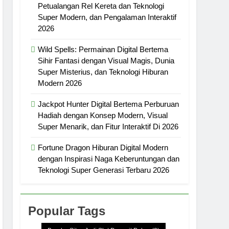
Petualangan Rel Kereta dan Teknologi
Super Modern, dan Pengalaman Interaktif
2026
Wild Spells: Permainan Digital Bertema
Sihir Fantasi dengan Visual Magis, Dunia
Super Misterius, dan Teknologi Hiburan
Modern 2026
Jackpot Hunter Digital Bertema Perburuan
Hadiah dengan Konsep Modern, Visual
Super Menarik, dan Fitur Interaktif Di 2026
Fortune Dragon Hiburan Digital Modern
dengan Inspirasi Naga Keberuntungan dan
Teknologi Super Generasi Terbaru 2026
Popular Tags