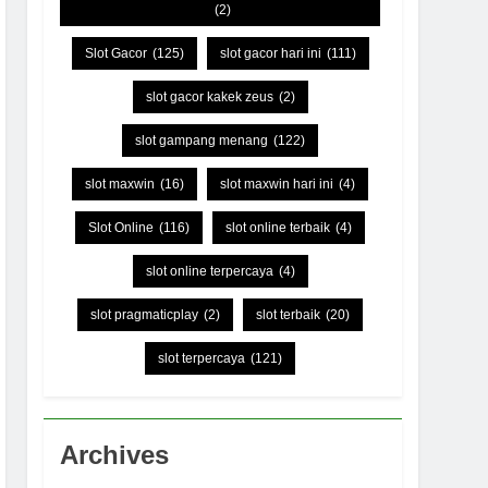
(2)
Slot Gacor
(125)
slot gacor hari ini
(111)
slot gacor kakek zeus
(2)
slot gampang menang
(122)
slot maxwin
(16)
slot maxwin hari ini
(4)
Slot Online
(116)
slot online terbaik
(4)
slot online terpercaya
(4)
slot pragmaticplay
(2)
slot terbaik
(20)
slot terpercaya
(121)
Archives