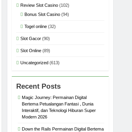
Review Slot Casino
(102)
Bonus Slot Casino
(94)
Togel online
(32)
Slot Gacor
(90)
Slot Online
(89)
Uncategorized
(613)
Recent Posts
Magic Journey: Permainan Digital
Bertema Petualangan Fantasi , Dunia
Interaktif, dan Teknologi Hiburan Super
Modern 2026
Down the Rails Permainan Digital Bertema