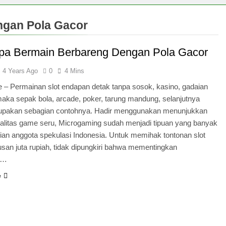
er Digital Bertema Perburuan Hadiah dengan Konsep Modern, Vis
gan Pola Gacor
a Bermain Berbareng Dengan Pola Gacor
on Hiburan Digital Modern dengan Inspirasi Naga Keberuntung
4 Years Ago
0
4 Mins
e – Permainan slot endapan detak tanpa sosok, kasino, gadaian
Hiburan Digital Super Modern dengan Nuansa Padang Savana d
aka sepak bola, arcade, poker, tarung mandung, selanjutnya
upakan sebagian contohnya. Hadir menggunakan menunjukkan
ualitas game seru, Microgaming sudah menjadi tipuan yang banyak
sian anggota spekulasi Indonesia. Untuk memihak tontonan slot
usan juta rupiah, tidak dipungkiri bahwa mementingkan
n…
e