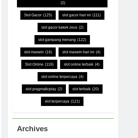
(2)
Slot Gacor
(125)
slot gacor hari ini
(111)
slot gacor kakek zeus
(2)
slot gampang menang
(122)
slot maxwin
(16)
slot maxwin hari ini
(4)
Slot Online
(116)
slot online terbaik
(4)
slot online terpercaya
(4)
slot pragmaticplay
(2)
slot terbaik
(20)
slot terpercaya
(121)
Archives