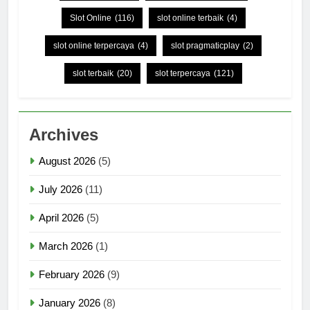
Slot Online
(116)
slot online terbaik
(4)
slot online terpercaya
(4)
slot pragmaticplay
(2)
slot terbaik
(20)
slot terpercaya
(121)
Archives
August 2026
(5)
July 2026
(11)
April 2026
(5)
March 2026
(1)
February 2026
(9)
January 2026
(8)