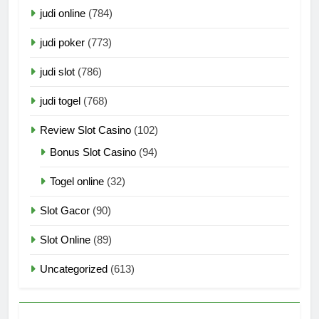
judi online
(784)
judi poker
(773)
judi slot
(786)
judi togel
(768)
Review Slot Casino
(102)
Bonus Slot Casino
(94)
Togel online
(32)
Slot Gacor
(90)
Slot Online
(89)
Uncategorized
(613)