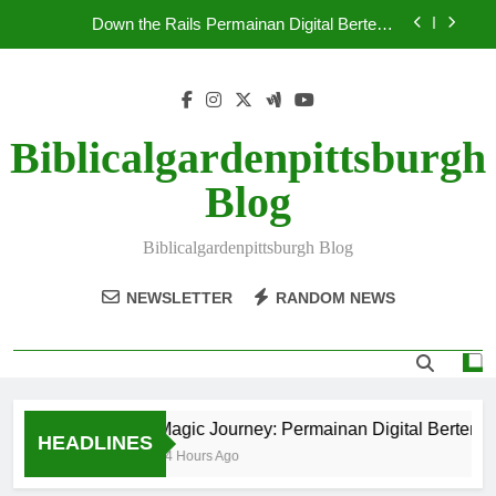
Skip
Teknologi Hiburan Super Modern 2026
Down the Rails Permainan Digital Bertema
to
Petualangan Rel Kereta dan Teknologi Super
Modern, dan Pengalaman Interaktif 2026
content
Wild Spells: Permainan Digital Bertema Sihir
Fantasi dengan Visual Magis, Dunia Super
Misterius, dan Teknologi Hiburan Modern 2026
Jackpot Hunter Digital Bertema Perburuan Hadiah
dengan Konsep Modern, Visual Super Menarik,
Biblicalgardenpittsburgh
dan Fitur Interaktif Di 2026
Magic Journey: Permainan Digital Bertema
Blog
Petualangan Fantasi , Dunia Interaktif, dan
Teknologi Hiburan Super Modern 2026
Down the Rails Permainan Digital Bertema
Petualangan Rel Kereta dan Teknologi Super
Biblicalgardenpittsburgh Blog
Modern, dan Pengalaman Interaktif 2026
Wild Spells: Permainan Digital Bertema Sihir
Fantasi dengan Visual Magis, Dunia Super
NEWSLETTER
RANDOM NEWS
Misterius, dan Teknologi Hiburan Modern 2026
Jackpot Hunter Digital Bertema Perburuan Hadiah
dengan Konsep Modern, Visual Super Menarik,
dan Fitur Interaktif Di 2026
Magic Journey: Permainan Digital Bertema P
HEADLINES
24 Hours Ago