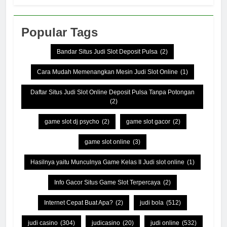
Popular Tags
Bandar Situs Judi Slot Deposit Pulsa
(2)
Cara Mudah Memenangkan Mesin Judi Slot Online
(1)
Daftar Situs Judi Slot Online Deposit Pulsa Tanpa Potongan
(2)
game slot dj psycho
(2)
game slot gacor
(2)
game slot online
(3)
Hasilnya yaitu Munculnya Game Kelas II Judi slot online
(1)
Info Gacor Situs Game Slot Terpercaya
(2)
Internet Cepat Buat Apa?
(2)
judi bola
(512)
judi casino
(304)
judicasino
(20)
judi online
(532)