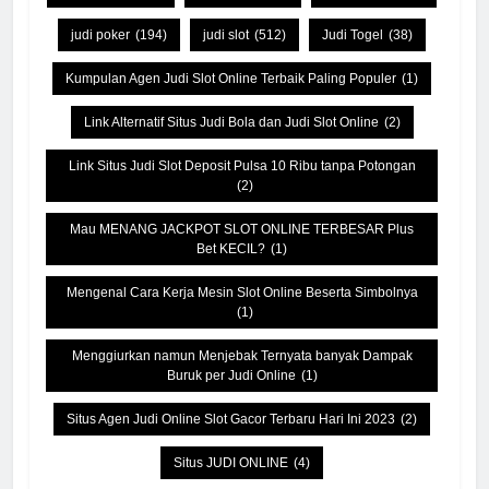
judi poker
(194)
judi slot
(512)
Judi Togel
(38)
Kumpulan Agen Judi Slot Online Terbaik Paling Populer
(1)
Link Alternatif Situs Judi Bola dan Judi Slot Online
(2)
Link Situs Judi Slot Deposit Pulsa 10 Ribu tanpa Potongan
(2)
Mau MENANG JACKPOT SLOT ONLINE TERBESAR Plus
Bet KECIL?
(1)
Mengenal Cara Kerja Mesin Slot Online Beserta Simbolnya
(1)
Menggiurkan namun Menjebak Ternyata banyak Dampak
Buruk per Judi Online
(1)
Situs Agen Judi Online Slot Gacor Terbaru Hari Ini 2023
(2)
Situs JUDI ONLINE
(4)