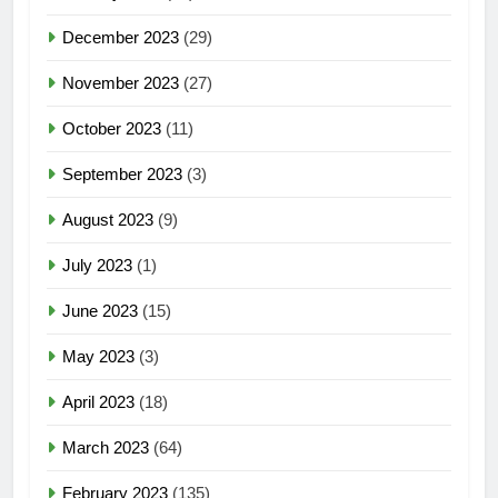
December 2023
(29)
November 2023
(27)
October 2023
(11)
September 2023
(3)
August 2023
(9)
July 2023
(1)
June 2023
(15)
May 2023
(3)
April 2023
(18)
March 2023
(64)
February 2023
(135)