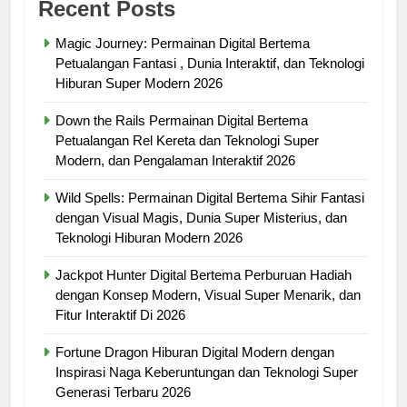
Recent Posts
Magic Journey: Permainan Digital Bertema
Petualangan Fantasi , Dunia Interaktif, dan Teknologi
Hiburan Super Modern 2026
Down the Rails Permainan Digital Bertema
Petualangan Rel Kereta dan Teknologi Super
Modern, dan Pengalaman Interaktif 2026
Wild Spells: Permainan Digital Bertema Sihir Fantasi
dengan Visual Magis, Dunia Super Misterius, dan
Teknologi Hiburan Modern 2026
Jackpot Hunter Digital Bertema Perburuan Hadiah
dengan Konsep Modern, Visual Super Menarik, dan
Fitur Interaktif Di 2026
Fortune Dragon Hiburan Digital Modern dengan
Inspirasi Naga Keberuntungan dan Teknologi Super
Generasi Terbaru 2026