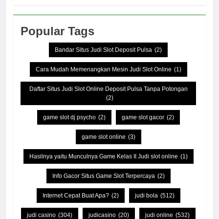
Popular Tags
Bandar Situs Judi Slot Deposit Pulsa
(2)
Cara Mudah Memenangkan Mesin Judi Slot Online
(1)
Daftar Situs Judi Slot Online Deposit Pulsa Tanpa Potongan
(2)
game slot dj psycho
(2)
game slot gacor
(2)
game slot online
(3)
Hasilnya yaitu Munculnya Game Kelas II Judi slot online
(1)
Info Gacor Situs Game Slot Terpercaya
(2)
Internet Cepat Buat Apa?
(2)
judi bola
(512)
judi casino
(304)
judicasino
(20)
judi online
(532)