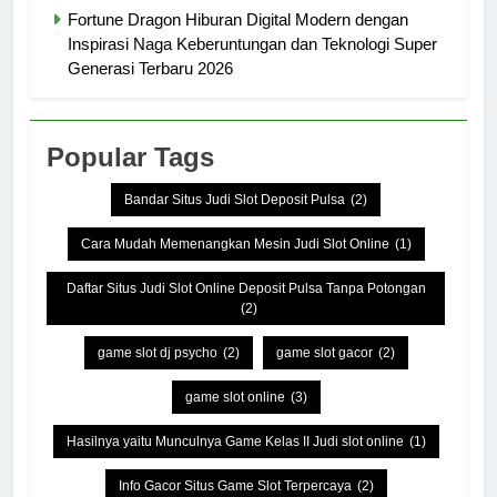
Fortune Dragon Hiburan Digital Modern dengan
Inspirasi Naga Keberuntungan dan Teknologi Super
Generasi Terbaru 2026
Popular Tags
Bandar Situs Judi Slot Deposit Pulsa
(2)
Cara Mudah Memenangkan Mesin Judi Slot Online
(1)
Daftar Situs Judi Slot Online Deposit Pulsa Tanpa Potongan
(2)
game slot dj psycho
(2)
game slot gacor
(2)
game slot online
(3)
Hasilnya yaitu Munculnya Game Kelas II Judi slot online
(1)
Info Gacor Situs Game Slot Terpercaya
(2)