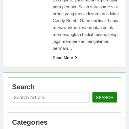
para pemain. Salah satu game slot
online yang menjadi sorotan adalah
Candy Bomb. Game ini tidak hanya
menawarkan kesempatan untuk
memenangkan hadiah besar, tetapi
juga memberikan pengalaman
bermain…
Read More
Search
Search
SEARCH
Categories