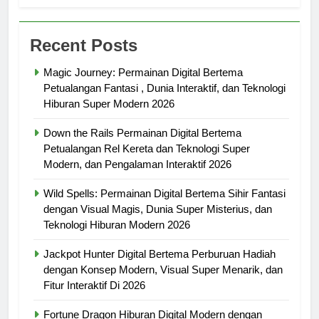
Recent Posts
Magic Journey: Permainan Digital Bertema
Petualangan Fantasi , Dunia Interaktif, dan Teknologi
Hiburan Super Modern 2026
Down the Rails Permainan Digital Bertema
Petualangan Rel Kereta dan Teknologi Super
Modern, dan Pengalaman Interaktif 2026
Wild Spells: Permainan Digital Bertema Sihir Fantasi
dengan Visual Magis, Dunia Super Misterius, dan
Teknologi Hiburan Modern 2026
Jackpot Hunter Digital Bertema Perburuan Hadiah
dengan Konsep Modern, Visual Super Menarik, dan
Fitur Interaktif Di 2026
Fortune Dragon Hiburan Digital Modern dengan