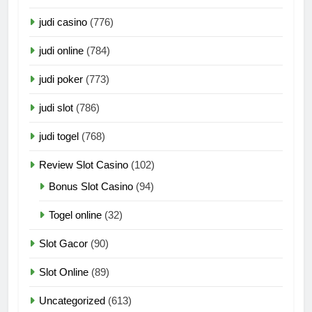
judi casino
(776)
judi online
(784)
judi poker
(773)
judi slot
(786)
judi togel
(768)
Review Slot Casino
(102)
Bonus Slot Casino
(94)
Togel online
(32)
Slot Gacor
(90)
Slot Online
(89)
Uncategorized
(613)