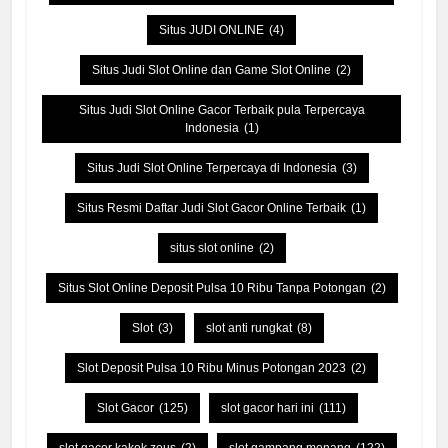
Situs JUDI ONLINE
(4)
Situs Judi Slot Online dan Game Slot Online
(2)
Situs Judi Slot Online Gacor Terbaik pula Terpercaya
Indonesia
(1)
Situs Judi Slot Online Terpercaya di Indonesia
(3)
Situs Resmi Daftar Judi Slot Gacor Online Terbaik
(1)
situs slot online
(2)
Situs Slot Online Deposit Pulsa 10 Ribu Tanpa Potongan
(2)
Slot
(3)
slot anti rungkat
(8)
Slot Deposit Pulsa 10 Ribu Minus Potongan 2023
(2)
Slot Gacor
(125)
slot gacor hari ini
(111)