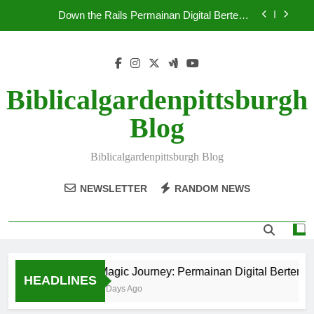
Skip
Teknologi Hiburan Super Modern 2026
Down the Rails Permainan Digital Bertema
to
Petualangan Rel Kereta dan Teknologi Super
Modern, dan Pengalaman Interaktif 2026
content
Wild Spells: Permainan Digital Bertema Sihir
Fantasi dengan Visual Magis, Dunia Super
Misterius, dan Teknologi Hiburan Modern 2026
Jackpot Hunter Digital Bertema Perburuan Hadiah
dengan Konsep Modern, Visual Super Menarik,
Biblicalgardenpittsburgh
dan Fitur Interaktif Di 2026
Magic Journey: Permainan Digital Bertema
Blog
Petualangan Fantasi , Dunia Interaktif, dan
Teknologi Hiburan Super Modern 2026
Down the Rails Permainan Digital Bertema
Petualangan Rel Kereta dan Teknologi Super
Biblicalgardenpittsburgh Blog
Modern, dan Pengalaman Interaktif 2026
Wild Spells: Permainan Digital Bertema Sihir
Fantasi dengan Visual Magis, Dunia Super
NEWSLETTER
RANDOM NEWS
Misterius, dan Teknologi Hiburan Modern 2026
Jackpot Hunter Digital Bertema Perburuan Hadiah
dengan Konsep Modern, Visual Super Menarik,
dan Fitur Interaktif Di 2026
Magic Journey: Permainan Digital Bertema P
HEADLINES
4 Days Ago