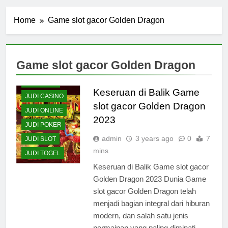
Home
Game slot gacor Golden Dragon
Game slot gacor Golden Dragon
JUDI BOLA
Keseruan di Balik Game
JUDI CASINO
slot gacor Golden Dragon
JUDI ONLINE
2023
JUDI POKER
admin
3 years ago
0
7
JUDI SLOT
mins
JUDI TOGEL
Keseruan di Balik Game slot gacor
Golden Dragon 2023 Dunia Game
slot gacor Golden Dragon telah
menjadi bagian integral dari hiburan
modern, dan salah satu jenis
permainan yang paling diminati