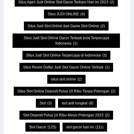
Situs Agen Judi Online Slot Gacor Terbaru Hari Ini 2023
(2)
Situs JUDI ONLINE
(4)
Situs Judi Slot Online dan Game Slot Online
(2)
Situs Judi Slot Online Gacor Terbaik pula Terpercaya
Indonesia
(1)
Situs Judi Slot Online Terpercaya di Indonesia
(3)
Situs Resmi Daftar Judi Slot Gacor Online Terbaik
(1)
situs slot online
(2)
Situs Slot Online Deposit Pulsa 10 Ribu Tanpa Potongan
(2)
Slot
(3)
slot anti rungkat
(8)
Slot Deposit Pulsa 10 Ribu Minus Potongan 2023
(2)
Slot Gacor
(125)
slot gacor hari ini
(111)