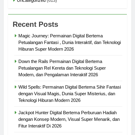
Uncategorized
(613)
Recent Posts
Magic Journey: Permainan Digital Bertema
Petualangan Fantasi , Dunia Interaktif, dan Teknologi
Hiburan Super Modern 2026
Down the Rails Permainan Digital Bertema
Petualangan Rel Kereta dan Teknologi Super
Modern, dan Pengalaman Interaktif 2026
Wild Spells: Permainan Digital Bertema Sihir Fantasi
dengan Visual Magis, Dunia Super Misterius, dan
Teknologi Hiburan Modern 2026
Jackpot Hunter Digital Bertema Perburuan Hadiah
dengan Konsep Modern, Visual Super Menarik, dan
Fitur Interaktif Di 2026