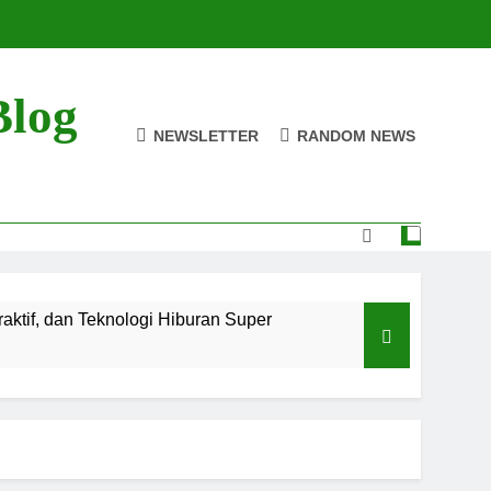
Blog
NEWSLETTER
RANDOM NEWS
aktif, dan Teknologi Hiburan Super
knologi Super Modern, dan Pengalaman
Dunia Super Misterius, dan Teknologi