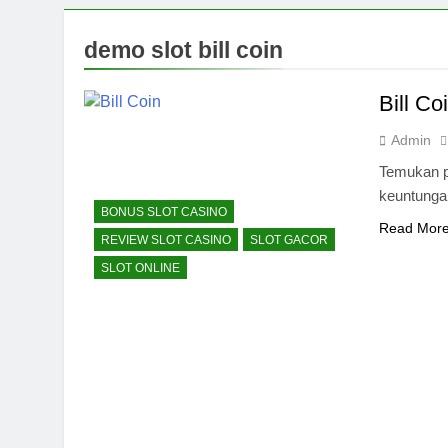
6 Days Ago
Jackpot Hunt
demo slot bill coin
Di 2026
1 Week Ago
Bill Co
Fortune Drag
2026
Admin
1 Week Ago
Temukan pa
Buffalo Win 
2026
keuntungan
BONUS SLOT CASINO
1 Week Ago
Read Mor
REVIEW SLOT CASINO
SLOT GACOR
SLOT ONLINE