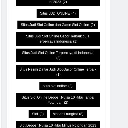
Ini 2023
(2)
Situs JUDI ONLINE
(4)
Situs Judi Slot Online dan Game Slot Online
(2)
Situs Judi Slot Online Gacor Terbaik pula
Terpercaya Indonesia
(1)
Situs Judi Slot Online Terpercaya di Indonesia
(3)
Situs Resmi Daftar Judi Slot Gacor Online Terbaik
(1)
situs slot online
(2)
Situs Slot Online Deposit Pulsa 10 Ribu Tanpa
Potongan
(2)
Slot
(3)
slot anti rungkat
(8)
Slot Deposit Pulsa 10 Ribu Minus Potongan 2023