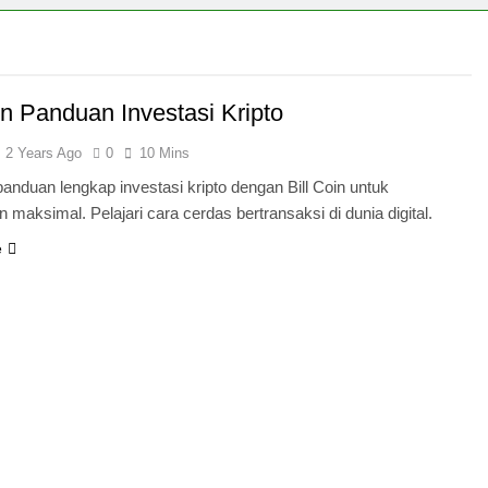
er Digital Bertema Perburuan Hadiah dengan Konsep Modern, Vis
in Panduan Investasi Kripto
on Hiburan Digital Modern dengan Inspirasi Naga Keberuntung
2 Years Ago
0
10 Mins
nduan lengkap investasi kripto dengan Bill Coin untuk
Hiburan Digital Super Modern dengan Nuansa Padang Savana d
 maksimal. Pelajari cara cerdas bertransaksi di dunia digital.
e