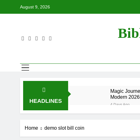
Skip
August 9, 2026
to
content
Bib
Magic Journey
Modern 2026
HEADLINES
4 Days Ago
Down the Rai
Interaktif 202
5 Days Ago
Home
demo slot bill coin
Wild Spells: 
Hiburan Mod